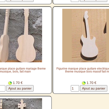
arque place guitare mariage theme
Figurine marque place guitare electriq
musique, bois, fait main
theme musique bois massif fait m
1.70 €
1.70 €