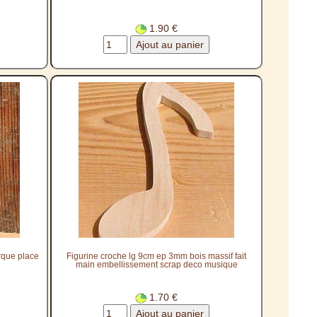
1.90 €
rque place
Figurine croche lg 9cm ep 3mm bois massif fait
main embellissement scrap deco musique
1.70 €