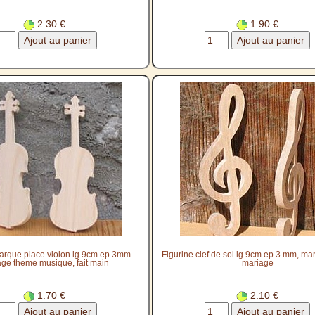
2.30 €
1.90 €
arque place violon lg 9cm ep 3mm
Figurine clef de sol lg 9cm ep 3 mm, ma
ge theme musique, fait main
mariage
1.70 €
2.10 €