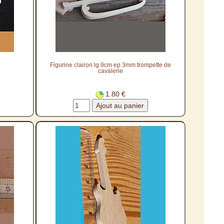
Figurine clairon lg 9cm ep 3mm trompette de
cavalerie
1.80 €