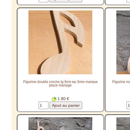
Figurine double croche lg 9cm ep 3mm marque
Figurine m
place mariage
1.80 €