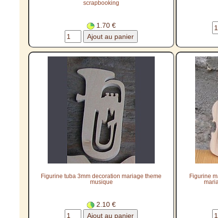
scrapbooking
1.70 €
Figurine tuba 3mm decoration mariage theme
Figurine m
musique
maria
2.10 €