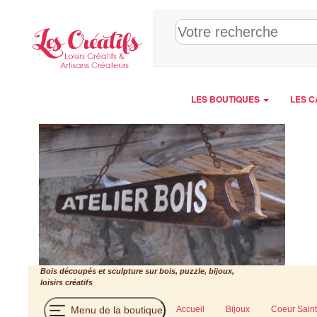
Panneau de gestion des cookies
LES BOUTIQUES
LES C
Bois découpés et sculpture sur bois, puzzle, bijoux,
loisirs créatifs
Menu de la boutique
Accueil
Bijoux
Coeur Saint