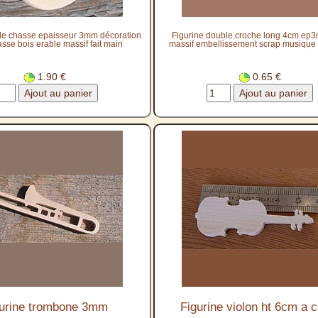
 de chasse epaisseur 3mm décoration
Figurine double croche long 4cm ep
asse bois erable massif fait main
massif embellissement scrap musique 
1.90 €
0.65 €
urine trombone 3mm
Figurine violon ht 6cm a c