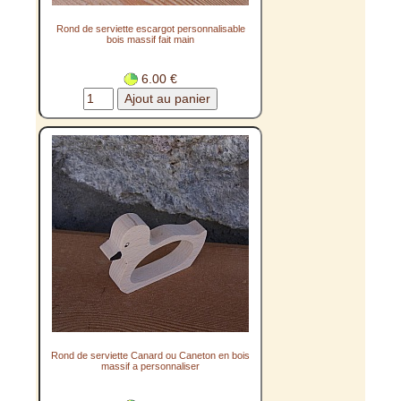
Rond de serviette escargot personnalisable
bois massif fait main
6.00 €
Rond de serviette Canard ou Caneton en bois
massif a personnaliser