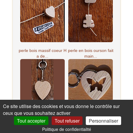
perle bois massif coeur H
perle en bois ourson fait
a de...
main...
Ce site utilise des cookies et vous donne le contrôle sur
ceux que vous souhaitez activer
porte clef coeur hetre,
porte clef coeur et
activi...
papillon f...
Tout accepter
Tout refuser
Personnaliser
Politique de confidentialité