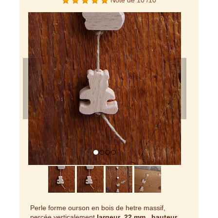
Note de 10 /10
Previous
Next
Perle forme ourson en bois de hetre massif,
percée verticalement
largeur 22 mm , hauteur