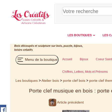
Panneau de gestion des cookies
LES BOUTIQUES
LES C
Bois découpés et sculpture sur bois, puzzle, bijoux,
loisirs créatifs
Menu de la boutique
Accueil
Bijoux
Coeur Saint
Chiffres, Lettres, Mots et Prénoms
Les boutiques
>
Atelier bois
>
porte clef bois
>
porte clef th
Porte clef musique en bois : porte 
Article précédent