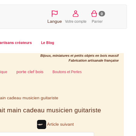
0
Votre compte
Panier
Langue
artisans créateurs
Le Blog
Bijoux, miniatures et petits objets en bois massif
Fabrication artisanale française
porte clef bois
ique
Boutons et Perles
 main cadeau musicien guitariste
fait main cadeau musicien guitariste
Article suivant