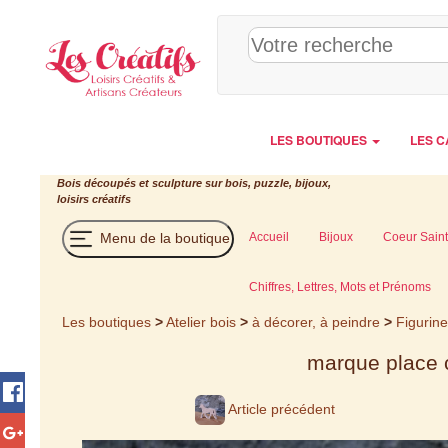
Panneau de gestion des cookies
LES BOUTIQUES
LES C
Bois découpés et sculpture sur bois, puzzle, bijoux,
loisirs créatifs
Menu de la boutique
Accueil
Bijoux
Coeur Saint
Chiffres, Lettres, Mots et Prénoms
Les boutiques
>
Atelier bois
>
à décorer, à peindre
>
Figurin
marque place c
Article précédent