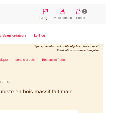
0
Votre compte
Panier
Langue
artisans créateurs
Le Blog
Bijoux, miniatures et petits objets en bois massif
Fabrication artisanale française
sique
porte clef bois
Boutons et Perles
ait main
ubiste en bois massif fait main