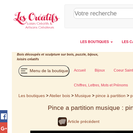
Panneau de gestion des cookies
LES BOUTIQUES
LES C
Bois découpés et sculpture sur bois, puzzle, bijoux,
loisirs créatifs
Menu de la boutique
Accueil
Bijoux
Coeur Saint
Chiffres, Lettres, Mots et Prénoms
Les boutiques
>
Atelier bois
>
Musique
>
pince à partition
>
p
Pince a partition musique : pi
Article précédent