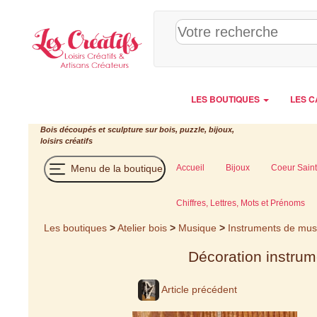
Panneau de gestion des cookies
LES BOUTIQUES
LES C
Bois découpés et sculpture sur bois, puzzle, bijoux,
loisirs créatifs
Menu de la boutique
Accueil
Bijoux
Coeur Saint
Chiffres, Lettres, Mots et Prénoms
Les boutiques
>
Atelier bois
>
Musique
>
Instruments de mus
Décoration instru
Article précédent