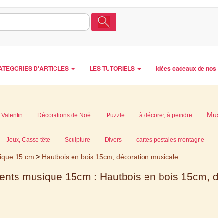
ATEGORIES D'ARTICLES
LES TUTORIELS
Idées cadeaux de nos 
Mu
 Valentin
Décorations de Noël
Puzzle
à décorer, à peindre
Jeux, Casse tête
Sculpture
Divers
cartes postales montagne
ique 15 cm
>
Hautbois en bois 15cm, décoration musicale
ments musique 15cm : Hautbois en bois 15cm, d