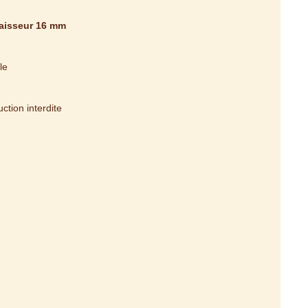
paisseur 16 mm
le
tion interdite