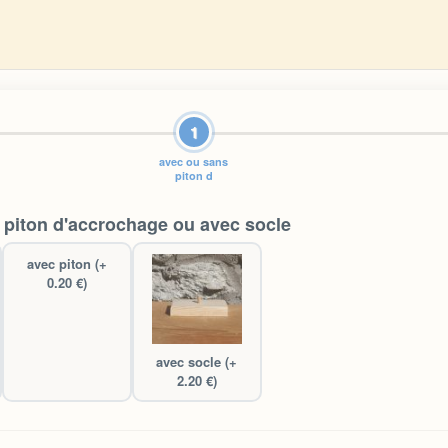
1
avec ou sans
piton d
piton d'accrochage ou avec socle
avec piton (+
0.20 €)
avec socle (+
2.20 €)