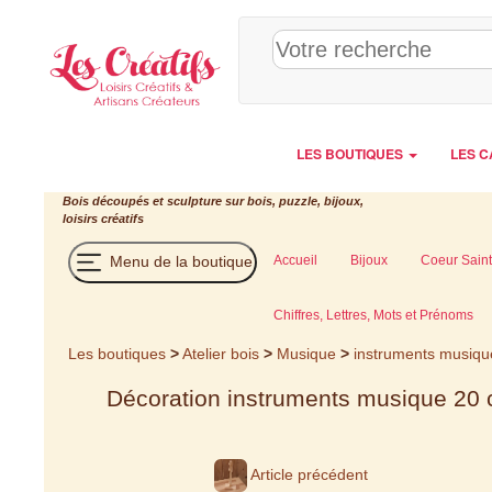
Panneau de gestion des cookies
LES BOUTIQUES
LES C
Bois découpés et sculpture sur bois, puzzle, bijoux,
loisirs créatifs
Menu de la boutique
Accueil
Bijoux
Coeur Saint
Chiffres, Lettres, Mots et Prénoms
Les boutiques
>
Atelier bois
>
Musique
>
instruments musiqu
Décoration instruments musique 20 cm
Article précédent