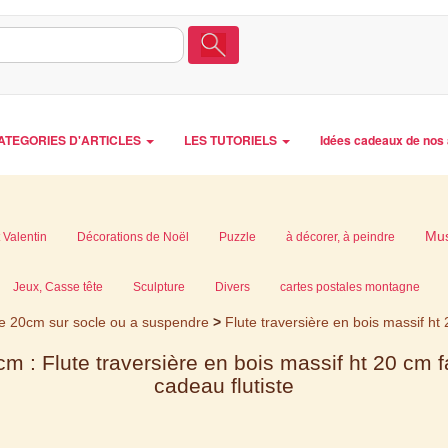
ATEGORIES D'ARTICLES
LES TUTORIELS
Idées cadeaux de nos 
Mu
 Valentin
Décorations de Noël
Puzzle
à décorer, à peindre
Jeux, Casse tête
Sculpture
Divers
cartes postales montagne
e 20cm sur socle ou a suspendre
>
Flute traversière en bois massif ht
 : Flute traversière en bois massif ht 20 cm f
cadeau flutiste