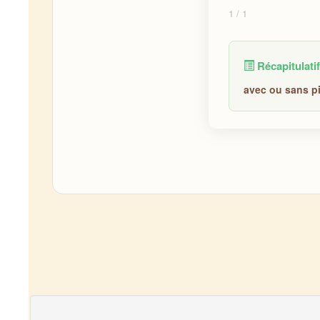
1
/ 1
Récapitulatif
avec ou sans pi