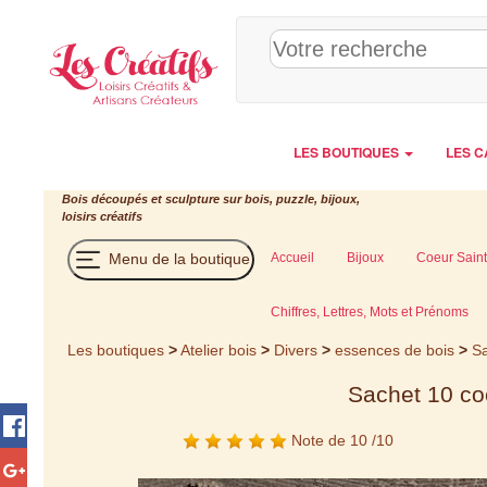
Panneau de gestion des cookies
LES BOUTIQUES
LES C
Bois découpés et sculpture sur bois, puzzle, bijoux,
loisirs créatifs
Menu de la boutique
Accueil
Bijoux
Coeur Saint
Chiffres, Lettres, Mots et Prénoms
Les boutiques
>
Atelier bois
>
Divers
>
essences de bois
>
Sa
Sachet 10 co
Note de 10 /10