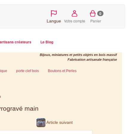
0
Votre compte
Panier
Langue
artisans créateurs
Le Blog
Bijoux, miniatures et petits objets en bois massif
Fabrication artisanale française
ique
porte clef bois
Boutons et Perles
n
yrogravé main
Article suivant