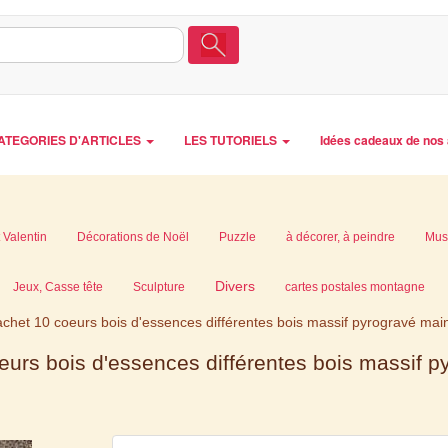
ATEGORIES D'ARTICLES
LES TUTORIELS
Idées cadeaux de nos 
 Valentin
Décorations de Noël
Puzzle
à décorer, à peindre
Mus
Divers
Jeux, Casse tête
Sculpture
cartes postales montagne
chet 10 coeurs bois d'essences différentes bois massif pyrogravé mai
eurs bois d'essences différentes bois massif p