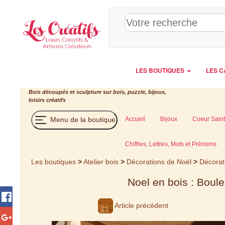
Panneau de gestion des cookies
LES BOUTIQUES
LES C
Bois découpés et sculpture sur bois, puzzle, bijoux,
loisirs créatifs
Menu de la boutique
Accueil
Bijoux
Coeur Saint
Chiffres, Lettres, Mots et Prénoms
Les boutiques
>
Atelier bois
>
Décorations de Noël
>
Décorat
Noel en bois : Boule
Article précédent