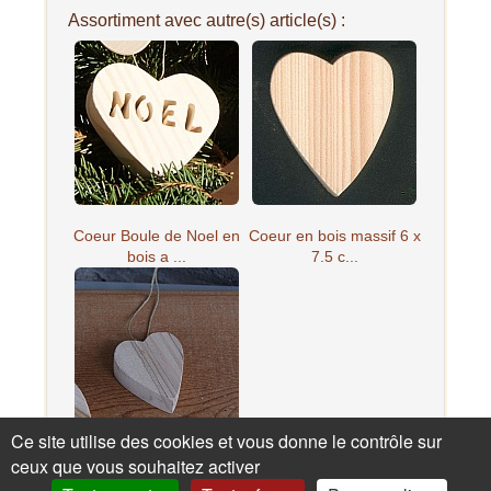
Assortiment avec autre(s) article(s) :
Coeur Boule de Noel en
Coeur en bois massif 6 x
bois a ...
7.5 c...
Ce site utilise des cookies et vous donne le contrôle sur
ceux que vous souhaitez activer
Petit coeur en bois de
bouleau...