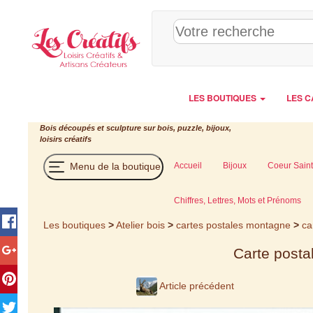
Panneau de gestion des cookies
LES BOUTIQUES
LES C
Bois découpés et sculpture sur bois, puzzle, bijoux,
loisirs créatifs
Menu de la boutique
Accueil
Bijoux
Coeur Saint
Chiffres, Lettres, Mots et Prénoms
Les boutiques
>
Atelier bois
>
cartes postales montagne
>
ca
Carte posta
Article précédent