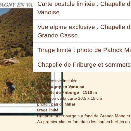
Carte postale limitée : Chapelle
Vanoise.
Vue alpine exclusive : Chapelle 
Grande Casse.
Tirage limité : photo de Patrick M
Chapelle de Friburge et sommets a
Carte postale intitulée :
Champagny en Vanoise
Chapelle de Friburge - 1510 m
dimension de la carte 10.5 x 15 cm
photo : patrick Milliat
tirage limité
Chapelle de Friburge sur fond de Grande Motte e
Au premier plan enfant dans les hautes herbes du 