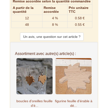
Remise accordée selon la quantité commandée
A partir de la
Remise
Prix unitaire
quantité
accordée
TTC
12
4 %
0.58 €
48
8 %
0.55 €
Un avis, une question sur cet article ?
Assortiment avec autre(s) article(s) :
boucles d'oreilles feuille
figurine feuille d'érable à
d'é...
dé...